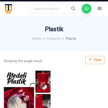
Search
Search
for:
Plastik
Home
>
Products
>
Plastik
Filter
Showing the single result