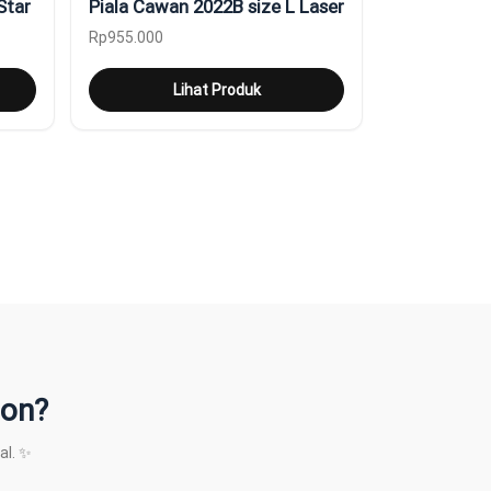
Star
Piala Cawan 2022B size L Laser
Rp
955.000
Lihat Produk
ion?
al. ✨