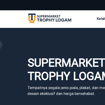
Katal
Alum
Medal
Medal
Piala
SUPERMARKET
Plaka
Plast
TROPHY LOGA
Souve
Tempatnya segala jenis piala, plakat, dan m
Tanpa
desain eksklusif dan harga bersahabat.