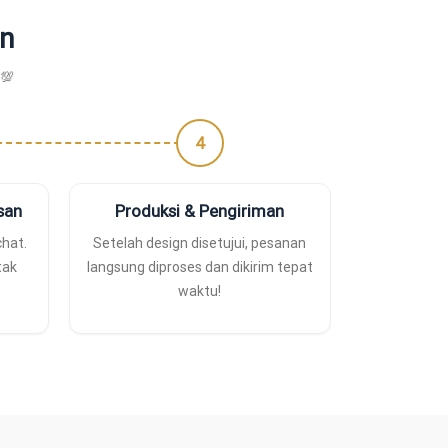
on
 💯
4
isan
Produksi & Pengiriman
chat.
Setelah design disetujui, pesanan
tak
langsung diproses dan dikirim tepat
waktu!