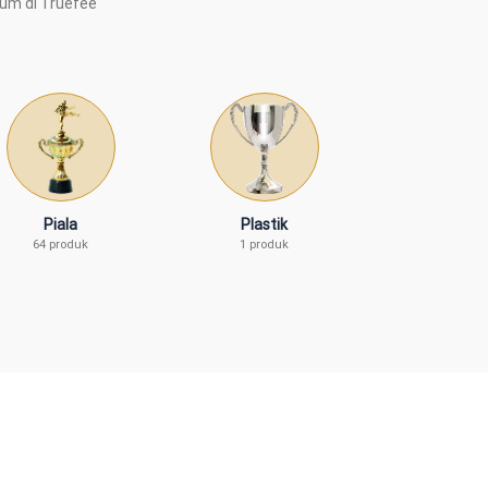
ium di Truefee
Piala
Plastik
64 produk
1 produk