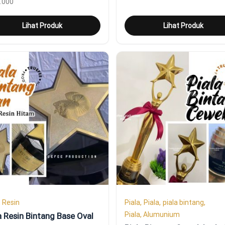
.000
Lihat Produk
Lihat Produk
, Resin
Piala
Piala
piala bintang
Piala, Alumunium
a Resin Bintang Base Oval