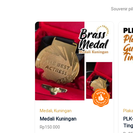
Souvenir pi
Medali, Kuningan
Plaka
Medali Kuningan
PLK-
Tin
Rp
150.000