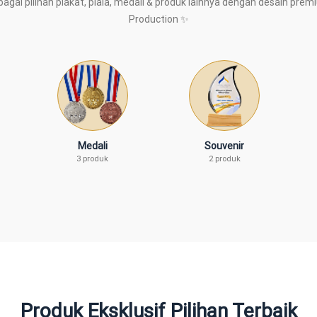
gai pilihan plakat, piala, medali & produk lainnya dengan desain prem
Production ✨
Medali
Souvenir
3 produk
2 produk
Produk Eksklusif Pilihan Terbaik