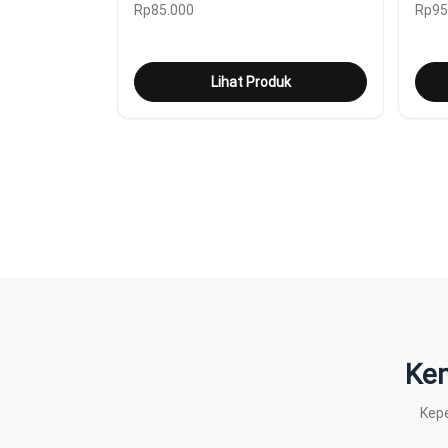
Rp
85.000
Rp
95
Lihat Produk
Ken
Kepe