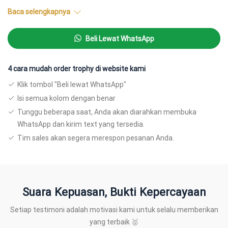
4. Produk kami ada yang ready stock ada yang tidak. Estimasi
Baca selengkapnya
pembuatan berkisar antara 2-7 hari.
Beli Lewat WhatsApp
Pricelist:
Medali plastik: 25.000
4 cara mudah order trophy di website kami
Box beludru: 40.ooo
Klik tombol "Beli lewat WhatsApp"
Isi semua kolom dengan benar
Instagram:
https://www.instagram.com/reel/CcNRyJoDQG7/
Tunggu beberapa saat, Anda akan diarahkan membuka
WhatsApp dan kirim text yang tersedia.
Tim sales akan segera merespon pesanan Anda.
Suara Kepuasan, Bukti Kepercayaan
Setiap testimoni adalah motivasi kami untuk selalu memberikan
yang terbaik 🥇