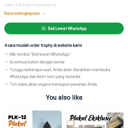
stiker full mark transparency
Baca selengkapnya
3. Harga merupakan harga 1 pc, bervariasi tergantung bahan
tulisan yang dipakai. Untuk additional box beludru akan dikenakan
Beli Lewat WhatsApp
biaya tambahan.
4. Produk kami ada yang ready stock ada yang tidak. Estimasi
4 cara mudah order trophy di website kami
pembuatan berkisar antara 2-7 hari.
Klik tombol "Beli lewat WhatsApp"
Pricelist:
Isi semua kolom dengan benar
Tunggu beberapa saat, Anda akan diarahkan membuka
Stiker: 85.000
WhatsApp dan kirim text yang tersedia.
Plat kuningan: 155.000
Tim sales akan segera merespon pesanan Anda.
Instagram:
https://www.instagram.com/p/CMvlYXQjxqn/
You also like