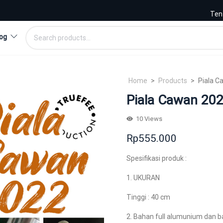
Ten
Search
og
for:
unium
i
Home
>
Products
>
Piala C
i, Kuningan
Piala Cawan 202
Piala
10
Views
t
piala bintang
Plakat Kayu
Rp
555.000
ik
piala buku
Plakat Marmer
Spesifikasi produk :
nir
Piala Bulat
Plakat, Kayu
Souvenir Kuningan
1. UKURAN
 kategori
Piala Plastik
Tinggi : 40 cm
Piala, Alumunium
2. Bahan full alumunium dan b