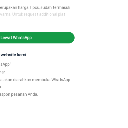
merupakan harga 1 pcs, sudah termasuk
rwarna. Untuk request additional plat
akan dikenakan biaya tambahan.
stock ada yang tidak. Estimasi
i Lewat WhatsApp
 hari.
i website kami
atsApp"
nar
da akan diarahkan membuka WhatsApp
agram.com/p/CZMcbhKKgVr/
.
espon pesanan Anda.