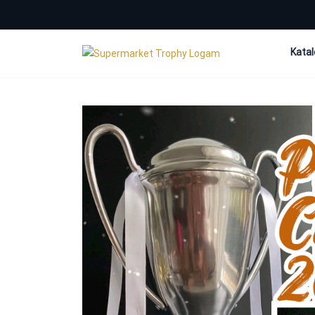
Katal
Alum
Medal
Medal
Piala
Plaka
Plast
Souve
Tanpa