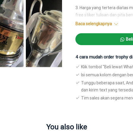
Piala, Alumunium, Cawan
3. Harga yang tertera diatas 
Piala, Kuningan
free stiker tulisan dan pita be
kuningan dan custom lanyard 
Piala, Kuningan, Cawan
Baca selengkapnya
4. Produk kami ada yang ready 
Piala, PLA, Resin
Bel
pembuatan berkisar antara 2-7
Piala, Resin
Pricelist:
4 cara mudah order trophy d
Piala asli alumunium: 500.000
Klik tombol "Beli lewat Wh
Isi semua kolom dengan be
Plat kuningan: 55.ooo
Tunggu beberapa saat, An
Instagram:
https://www.inst
dan kirim text yang tersedia
Tim sales akan segera mer
You also like