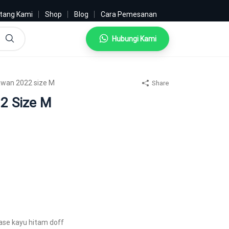
tang Kami
Shop
Blog
Cara Pemesanan
Hubungi Kami
Search
awan 2022 size M
Share
2 Size M
ase kayu hitam doff